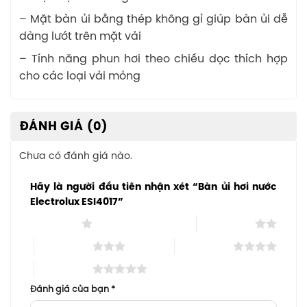
– Mặt bàn ủi bằng thép không gỉ giúp bàn ủi dễ
dàng lướt trên mặt vải
– Tính năng phun hơi theo chiều dọc thích hợp
cho các loại vải mỏng
ĐÁNH GIÁ (0)
Chưa có đánh giá nào.
Hãy là người đầu tiên nhận xét “Bàn ủi hơi nước
Electrolux ESI4017”
1 trên 5 sao
2 trên 5 sao
3 trên 5 sao
4 trên 5 sao
5 trên 5 sao
Đánh giá của bạn
*