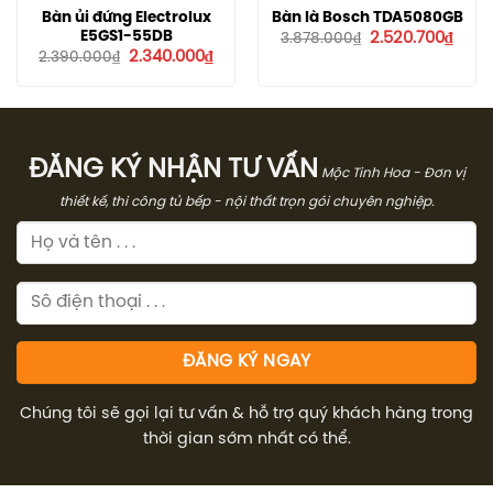
Bàn ủi đứng Electrolux
Bàn là Bosch TDA5080GB
Giá
Giá
E5GS1-55DB
2.520.700
₫
3.878.000
₫
gốc
hiện
Giá
Giá
2.340.000
₫
2.390.000
₫
là:
tại
gốc
hiện
3.878.000₫.
là:
là:
tại
2.520
2.390.000₫.
là:
2.340.000₫.
ĐĂNG KÝ NHẬN TƯ VẤN
Mộc Tinh Hoa - Đơn vị
thiết kế, thi công tủ bếp - nội thất trọn gói chuyên nghiệp.
Chúng tôi sẽ gọi lại tư vấn & hỗ trợ quý khách hàng trong
thời gian sớm nhất có thể.