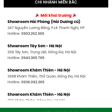
CHI NHÁNH MIỀN BẮC
Showroom Tân Bình 2 - TP. HCM
Showroom Vinh - Nghệ An
90 Đ. Cộng Hòa, P. 4, Tân Bình, TP HCM
Mới khai trương
27-29 Nguyễn Sỹ Sách, Hưng Bình, TP Vinh, Nghệ An
Hotline:
0986.71.8448
Showroom Hải Phòng (Hải Dương cũ)
Hotline:
0943.960.966
347 Nguyễn Lương Bằng, P.Lê Thanh Nghị, HP
Showroom Thuận An - Bình Dương
Hotline:
0903.262.365
Showroom Buôn Ma Thuột
66 đường DT743, An Phú, Thuận An, Bình Dương
119 Lê Thánh Tông, Tân Lợi, Buôn Ma Thuột
Hotline:
0902.716.230
Showroom Tây Sơn - Hà Nội
Hotline:
0934.02.18.18
268 Tây Sơn, Trung Liệt, Đống Đa, Hà Nội
Showroom Biên Hòa - Đồng Nai
Hotline:
0943.365.765
452 Nguyễn Ái Quốc, Tân Tiến, TP. Biên Hòa, Đồng Nai
Hotline:
0946.480.580
Showroom Khâm Thiên - Hà Nội
398B Khâm Thiên, Thổ Quan, Đống Đa, Hà Nội
Hotline:
0936.092.365
Showroom Khâm Thiên - Hà Nội
302 Khâm Thiên, Đống Đa, Hà Nội
Hotline:
0943.980.890