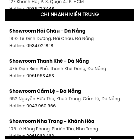
127 Khánh Hội, P. 3, Quận 4,TP. HCM
Hotline:
0986.71.8448
CHI NHÁNH MIỀN TRUNG
Showroom Quận 11 - TP. HCM
Showroom Hải Châu - Đà Nẵng
1411 Đường 3/2, P. 16, Quận 11, TP. HCM
18 Đ. Lê Đình Dương, Hải Châu, Đà Nẵng
Hotline:
0906.256.759
Hotline:
0934.02.18.18
Showroom Quận 7 - TP. HCM
Showroom Thanh Khê - Đà Nẵng
1448 Huỳnh Tấn Phát, Phú Thuận, Quận 7, TP HCM
475 Điện Biên Phủ, Thanh Khê Đông, Đà Nẵng
Hotline:
0946.480.580
Hotline:
0961.963.463
Showroom Bình Thạnh - TP. HCM
Showroom Cẩm Lệ - Đà Nẵng
348 Đ. Bạch Đằng, P. 14, Bình Thạnh, TP HCM
652 Nguyễn Hữu Thọ, Khuê Trung, Cẩm Lệ, Đà Nẵng
Hotline:
0902.716.230
Hotline:
0943.960.966
Showroom Tân Bình 1 - TP. HCM
Showroom Nha Trang - Khánh Hòa
591 Hoàng Văn Thụ, P. 4, Tân Bình, TP HCM
106 Lê Hồng Phong, Phước Tân, Nha Trang
Hotline:
0906.256.759
Hotline:
0961.963.463