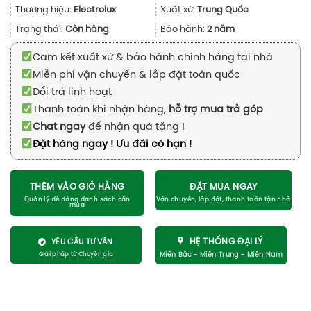
549.000₫.
là:
Thương hiệu:
Electrolux
Xuất xứ:
Trung Quốc
540.000₫.
Trạng thái:
Còn hàng
Bảo hành:
2 năm
Cam kết xuất xứ & bảo hành chính hãng tại nhà
Miễn phí vận chuyển & lắp đặt toàn quốc
Đổi trả linh hoạt
Thanh toán khi nhận hàng,
hỗ trợ mua trả góp
Chat ngay
để nhận quà tặng !
Đặt hàng ngay ! Ưu đãi có hạn !
THÊM VÀO GIỎ HÀNG
ĐẶT MUA NGAY
HỆ THỐNG ĐẠI LÝ
YÊU CẦU TƯ VẤN