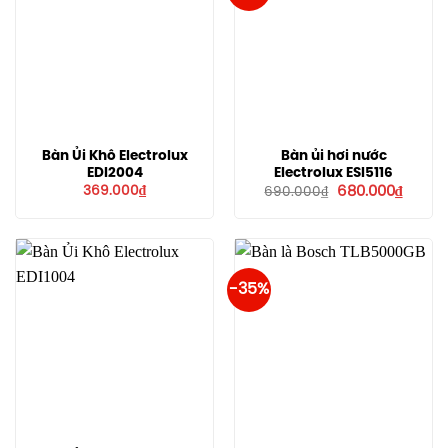
Bàn Ủi Khô Electrolux
Bàn ủi hơi nước
EDI2004
Electrolux ESI5116
Giá
Giá
369.000
₫
680.000
₫
690.000
₫
gốc
hiện
là:
tại
690.000₫.
là:
680.00
-35%