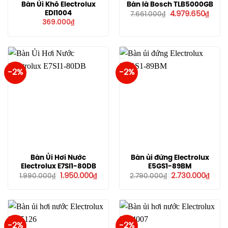
Bàn Ủi Khô Electrolux
Bàn là Bosch TLB5000GB
Giá
Giá
EDI1004
4.979.650
₫
7.661.000
₫
gốc
hiện
369.000
₫
là:
tại
7.661.000₫.
là:
4.979
-2%
-2%
Bàn Ủi Hơi Nước
Bàn ủi đứng Electrolux
Electrolux E7SI1-80DB
E5GS1-89BM
Giá
Giá
Giá
Giá
1.950.000
₫
2.730.000
₫
1.990.000
₫
2.790.000
₫
gốc
hiện
gốc
hiện
là:
tại
là:
tại
1.990.000₫.
là:
2.790.000₫.
là:
1.950.000₫.
2.730
-2%
-2%