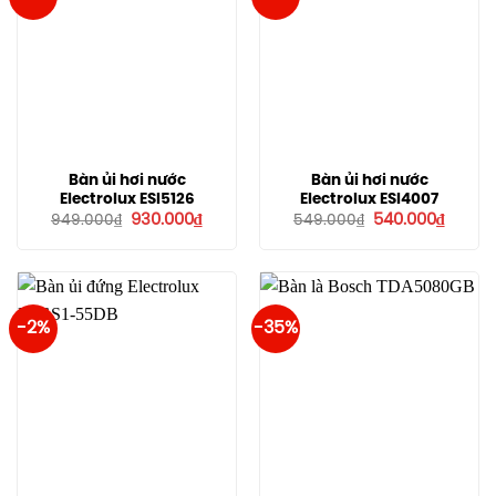
Bàn ủi hơi nước
Bàn ủi hơi nước
Electrolux ESI5126
Electrolux ESI4007
Giá
Giá
Giá
Giá
930.000
₫
540.000
₫
949.000
₫
549.000
₫
gốc
hiện
gốc
hiện
là:
tại
là:
tại
949.000₫.
là:
549.000₫.
là:
930.000₫.
540.00
-2%
-35%