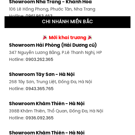
Showroom Nha Trang - Khánh Hòa
591 Hoàng Văn Thụ, P. 4, Tân Bình, TP HCM
106 Lê Hồng Phong, Phước Tân, Nha Trang
Hotline:
0906.256.759
Hotline:
0961.963.463
CHI NHÁNH MIỀN BẮC
Showroom Tân Bình 2 - TP. HCM
Showroom Vinh - Nghệ An
90 Đ. Cộng Hòa, P. 4, Tân Bình, TP HCM
Mới khai trương
27-29 Nguyễn Sỹ Sách, Hưng Bình, TP Vinh, Nghệ An
Hotline:
0986.71.8448
Showroom Hải Phòng (Hải Dương cũ)
Hotline:
0943.960.966
347 Nguyễn Lương Bằng, P.Lê Thanh Nghị, HP
Showroom Thuận An - Bình Dương
Hotline:
0903.262.365
Showroom Buôn Ma Thuột
66 đường DT743, An Phú, Thuận An, Bình Dương
119 Lê Thánh Tông, Tân Lợi, Buôn Ma Thuột
Hotline:
0902.716.230
Showroom Tây Sơn - Hà Nội
Hotline:
0934.02.18.18
268 Tây Sơn, Trung Liệt, Đống Đa, Hà Nội
Showroom Biên Hòa - Đồng Nai
Hotline:
0943.365.765
452 Nguyễn Ái Quốc, Tân Tiến, TP. Biên Hòa, Đồng Nai
Hotline:
0946.480.580
Showroom Khâm Thiên - Hà Nội
398B Khâm Thiên, Thổ Quan, Đống Đa, Hà Nội
Hotline:
0936.092.365
Showroom Khâm Thiên - Hà Nội