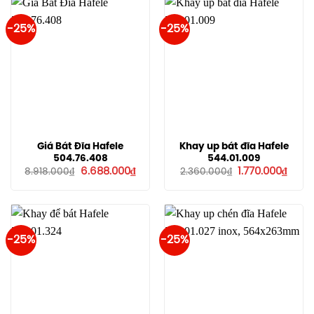
-25%
-25%
Giá Bát Đĩa Hafele
Khay up bát đĩa Hafele
504.76.408
544.01.009
Giá
Giá
Giá
Giá
6.688.000
₫
1.770.000
₫
8.918.000
₫
2.360.000
₫
gốc
hiện
gốc
hiện
là:
tại
là:
tại
8.918.000₫.
là:
2.360.000₫.
là:
6.688.000₫.
1.770.
-25%
-25%