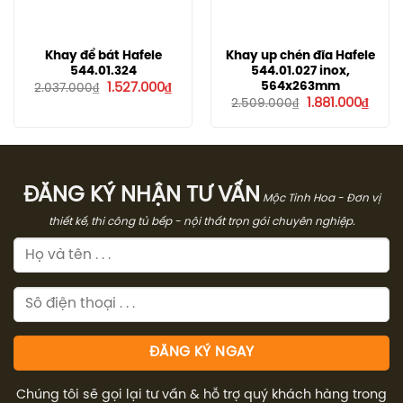
Khay để bát Hafele
Khay up chén đĩa Hafele
544.01.324
544.01.027 inox,
Giá
Giá
564x263mm
1.527.000
₫
2.037.000
₫
gốc
hiện
Giá
Giá
1.881.000
₫
2.509.000
₫
là:
tại
gốc
hiện
2.037.000₫.
là:
là:
tại
1.527.000₫.
2.509.000₫.
là:
1.881.
ĐĂNG KÝ NHẬN TƯ VẤN
Mộc Tinh Hoa - Đơn vị
thiết kế, thi công tủ bếp - nội thất trọn gói chuyên nghiệp.
Chúng tôi sẽ gọi lại tư vấn & hỗ trợ quý khách hàng trong