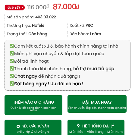
Giá
Giá
₫
87.000
₫
116.000
gốc
hiện
Mã sản phẩm:
493.03.022
là:
tại
116.000₫.
là:
Thương hiệu:
Hafele
Xuất xứ:
PRC
87.000₫.
Trạng thái:
Còn hàng
Bảo hành:
1 năm
Cam kết xuất xứ & bảo hành chính hãng tại nhà
Miễn phí vận chuyển & lắp đặt toàn quốc
Đổi trả linh hoạt
Thanh toán khi nhận hàng,
hỗ trợ mua trả góp
Chat ngay
để nhận quà tặng !
Đặt hàng ngay ! Ưu đãi có hạn !
THÊM VÀO GIỎ HÀNG
ĐẶT MUA NGAY
HỆ THỐNG ĐẠI LÝ
YÊU CẦU TƯ VẤN