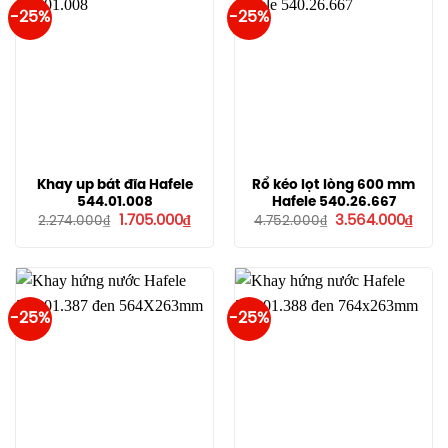
-25%
-25%
Khay up bát đĩa Hafele
Rổ kéo lọt lòng 600 mm
544.01.008
Hafele 540.26.667
Giá
Giá
Giá
Giá
1.705.000
₫
3.564.000
₫
2.274.000
₫
4.752.000
₫
gốc
hiện
gốc
hiện
là:
tại
là:
tại
2.274.000₫.
là:
4.752.000₫.
là:
1.705.000₫.
3.564
-25%
-25%