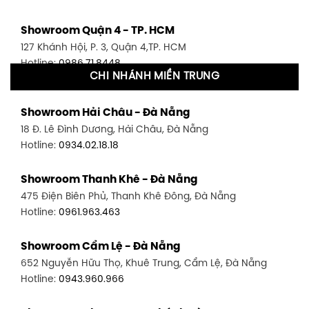
Showroom Quận 4 - TP. HCM
127 Khánh Hội, P. 3, Quận 4,TP. HCM
Hotline:
0986.71.8448
CHI NHÁNH MIỀN TRUNG
Showroom Quận 11 - TP. HCM
Showroom Hải Châu - Đà Nẵng
1411 Đường 3/2, P. 16, Quận 11, TP. HCM
18 Đ. Lê Đình Dương, Hải Châu, Đà Nẵng
Hotline:
0906.256.759
Hotline:
0934.02.18.18
Showroom Quận 7 - TP. HCM
Showroom Thanh Khê - Đà Nẵng
1448 Huỳnh Tấn Phát, Phú Thuận, Quận 7, TP HCM
475 Điện Biên Phủ, Thanh Khê Đông, Đà Nẵng
Hotline:
0946.480.580
Hotline:
0961.963.463
Showroom Bình Thạnh - TP. HCM
Showroom Cẩm Lệ - Đà Nẵng
348 Đ. Bạch Đằng, P. 14, Bình Thạnh, TP HCM
652 Nguyễn Hữu Thọ, Khuê Trung, Cẩm Lệ, Đà Nẵng
Hotline:
0902.716.230
Hotline:
0943.960.966
Showroom Tân Bình 1 - TP. HCM