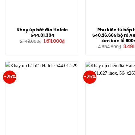
Khay úp bát đĩa Hafele
Phụ kiện tủ bếp 
544.01.304
540.26.665 bộ rổ A
Giá
Giá
âm bản lề 50
1.611.000
₫
2.149.000
₫
gốc
hiện
Giá
3.49
4.654.800
₫
là:
tại
gốc
2.149.000₫.
là:
là:
1.611.000₫.
4.654
-25%
-25%