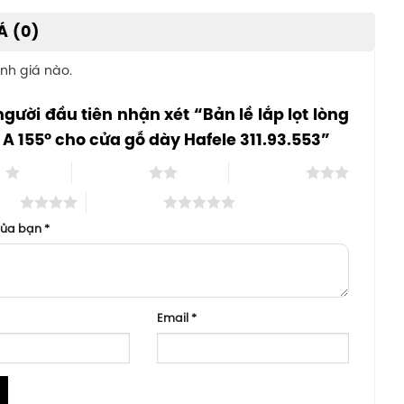
Á (0)
nh giá nào.
người đầu tiên nhận xét “Bản lề lắp lọt lòng
 A 155° cho cửa gỗ dày Hafele 311.93.553”
o
2 trên 5 sao
3 trên 5 sao
 sao
5 trên 5 sao
của bạn
*
Email
*