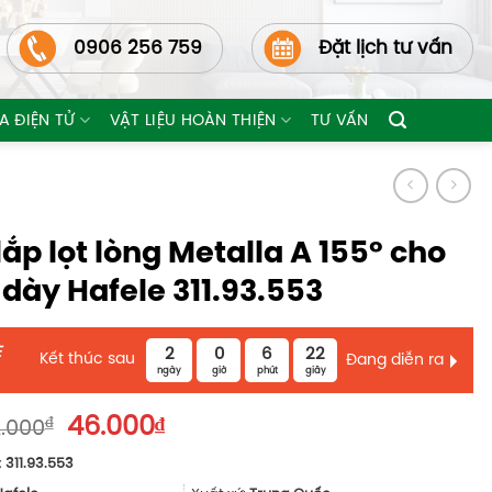
0906 256 759
Đặt lịch tư vấn
A ĐIỆN TỬ
VẬT LIỆU HOÀN THIỆN
TƯ VẤN
lắp lọt lòng Metalla A 155° cho
 dày Hafele 311.93.553
E
2
0
6
20
Kết thúc sau
Đang diễn ra
ngày
giờ
phút
giây
Giá
Giá
₫
46.000
₫
.000
gốc
hiện
:
311.93.553
là:
tại