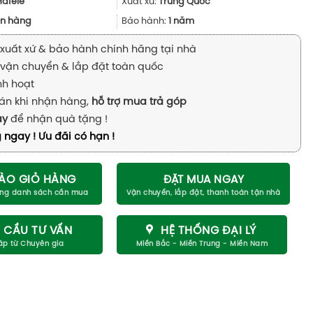
62.000₫.
là:
Hafele
Xuất xứ:
Trung Quốc
46.000₫.
n hàng
Bảo hành:
1 năm
xuất xứ & bảo hành chính hãng tại nhà
vận chuyển & lắp đặt toàn quốc
inh hoạt
án khi nhận hàng,
hỗ trợ mua trả góp
ay
để nhận quà tặng !
 ngay ! Ưu đãi có hạn !
ÀO GIỎ HÀNG
ĐẶT MUA NGAY
 CẦU TƯ VẤN
HỆ THỐNG ĐẠI LÝ