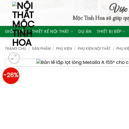
Skip
Việc 
to
Mộc Tinh Hoa
sẽ giúp qu
content
GIỚI THIỆU
THIẾT KẾ NỘI THẤT
DỰ ÁN
THIẾT BỊ BẾP
TRANG CHỦ
/
SẢN PHẨM
/
PHỤ KIỆN
/
PHỤ KIỆN NỘI THẤT
/
PHỤ KI
-26%