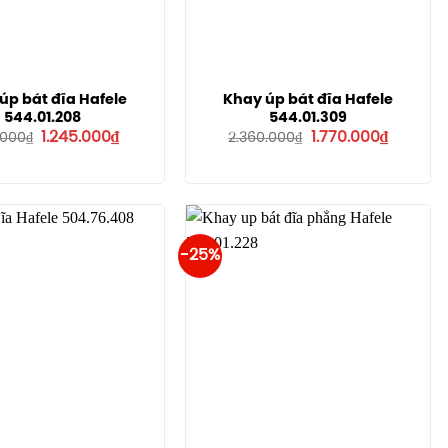
úp bát đĩa Hafele
Khay úp bát đĩa Hafele
544.01.208
544.01.309
Giá
Giá
Giá
Giá
1.245.000
₫
1.770.000
₫
.000
₫
2.360.000
₫
gốc
hiện
gốc
hiện
là:
tại
là:
tại
1.661.000₫.
là:
2.360.000₫.
là:
1.245.000₫.
1.770.000
-25%