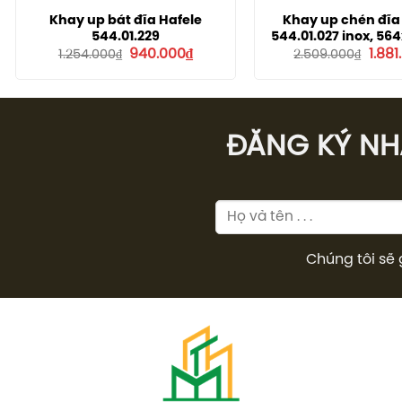
Khay up bát đĩa Hafele
Khay up chén đĩa
544.01.229
544.01.027 inox, 5
Giá
Giá
Giá
940.000
₫
1.881
1.254.000
₫
2.509.000
₫
gốc
hiện
gốc
là:
tại
là:
1.254.000₫.
là:
2.509
940.000₫.
ĐĂNG KÝ NHÂ
Chúng tôi sẽ 