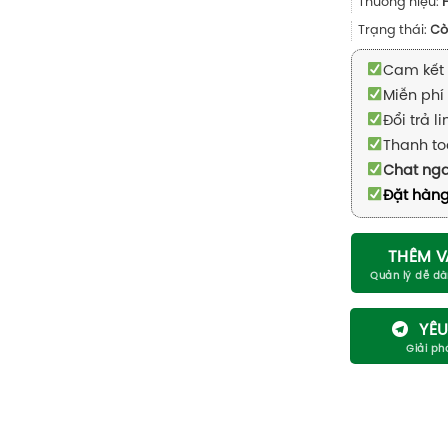
Thương hiệu:
Trạng thái:
Cò
Cam kết 
Miễn phí 
Đổi trả l
Thanh to
Chat ng
Đặt hàng
THÊM V
YÊU