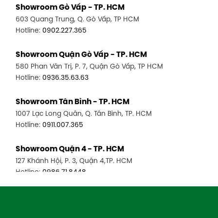
Showroom Gò Vấp - TP. HCM
603 Quang Trung, Q. Gò Vấp, TP HCM
Hotline:
0902.227.365
Showroom Quận Gò Vấp - TP. HCM
580 Phan Văn Trị, P. 7, Quận Gò Vấp, TP HCM
Hotline:
0936.35.63.63
Showroom Tân Bình - TP. HCM
1007 Lạc Long Quân, Q. Tân Bình, TP. HCM
Hotline:
0911.007.365
Showroom Quận 4 - TP. HCM
127 Khánh Hội, P. 3, Quận 4,TP. HCM
Hotline:
0986.71.8448
Showroom Quận 11 - TP. HCM
1411 Đường 3/2, P. 16, Quận 11, TP. HCM