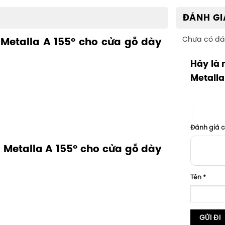
ĐÁNH GI
Chưa có đá
 Metalla A 155° cho cửa gỗ dày
Hãy là 
Metalla
1 trên 5 sa
4 trên 5
Đánh giá 
g Metalla A 155° cho cửa gỗ dày
Tên
*