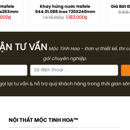
 Hafele
Khay hứng nước Hafele
Giá Bát
64x263mm
544.01.088 inox 720X240mm
8.918
Giá
Giá
Giá
.000
₫
1.183.000
₫
1.578.000
₫
hiện
gốc
hiện
tại
là:
tại
.000₫.
là:
1.578.000₫.
là:
1.881.000₫.
1.183.000₫.
̣N TƯ VẤN
Mộc Tinh Hoa - Đơn vị thiết kế, thi 
gói chuyên nghiệp.
gọi lại tư vấn & hỗ trợ quý khách hàng trong thời gian sớ
NỘI THẤT MỘC TINH HOA™