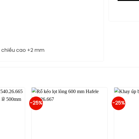
h chiều cao +2 mm
-25%
-25%