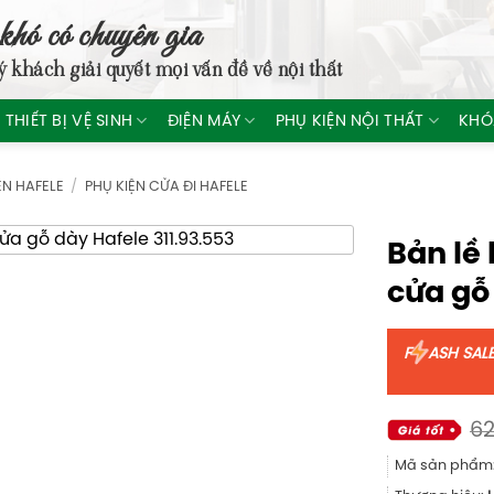
khó có chuyên gia
ý khách giải quyết mọi vấn đề về nội thất
THIẾT BỊ VỆ SINH
ĐIỆN MÁY
PHỤ KIỆN NỘI THẤT
KHÓ
ỆN HAFELE
/
PHỤ KIỆN CỬA ĐI HAFELE
Bản lề 
cửa gỗ
F
ASH SAL
62
Mã sản phẩm