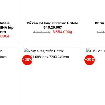
Hafele
Rổ kéo lọt lòng 600 mm Hafele
Khay 
RENA lắp
540.26.667
Giá
Giá
0mm
3.564.000
₫
4.752.000
₫
1.661
gốc
hiện
Giá
1.000
₫
là:
tại
hiện
4.752.000₫.
là:
tại
3.564.000₫.
.800₫.
là:
3.491.000₫.
-25%
-25%