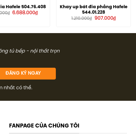
 Đĩa Hafele 504.76.408
Khay up bát đĩa phẳng Hafele
Giá
Giá
544.01.228
6.688.000
₫
.000
₫
gốc
hiện
Giá
Giá
907.000
₫
1.210.000
₫
là:
tại
gốc
hiện
8.918.000₫.
là:
là:
tại
6.688.000₫.
1.210.000₫.
là:
907.000₫.
công tủ bếp - nội thất trọn
m nhất có thể.
FANPAGE CỦA CHÚNG TÔI