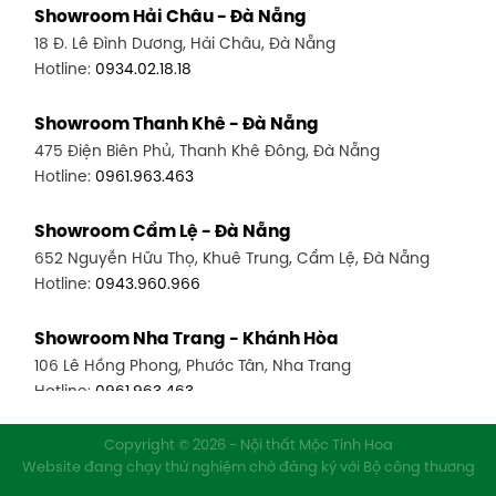
Showroom Hải Châu - Đà Nẵng
18 Đ. Lê Đình Dương, Hải Châu, Đà Nẵng
Hotline:
0934.02.18.18
Showroom Thanh Khê - Đà Nẵng
475 Điện Biên Phủ, Thanh Khê Đông, Đà Nẵng
Hotline:
0961.963.463
Showroom Cẩm Lệ - Đà Nẵng
652 Nguyễn Hữu Thọ, Khuê Trung, Cẩm Lệ, Đà Nẵng
Hotline:
0943.960.966
Showroom Nha Trang - Khánh Hòa
106 Lê Hồng Phong, Phước Tân, Nha Trang
Hotline:
0961.963.463
Showroom Vinh - Nghệ An
Copyright © 2026 - Nội thất Mộc Tinh Hoa
Website đang chạy thử nghiệm chờ đăng ký với Bộ công thương
27-29 Nguyễn Sỹ Sách, Hưng Bình, TP Vinh, Nghệ An