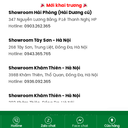
90 Đ. Cộng Hòa, P. 4, Tân Bình, TP HCM
Mới khai trương
27-29 Nguyễn Sỹ Sách, Hưng Bình, TP Vinh, Nghệ An
Hotline:
0986.71.8448
Showroom Hải Phòng (Hải Dương cũ)
Hotline:
0943.960.966
347 Nguyễn Lương Bằng, P.Lê Thanh Nghị, HP
Showroom Thuận An - Bình Dương
Hotline:
0903.262.365
Showroom Buôn Ma Thuột
66 đường DT743, An Phú, Thuận An, Bình Dương
119 Lê Thánh Tông, Tân Lợi, Buôn Ma Thuột
Hotline:
0902.716.230
Showroom Tây Sơn - Hà Nội
Hotline:
0934.02.18.18
268 Tây Sơn, Trung Liệt, Đống Đa, Hà Nội
Showroom Biên Hòa - Đồng Nai
Hotline:
0943.365.765
452 Nguyễn Ái Quốc, Tân Tiến, TP. Biên Hòa, Đồng Nai
Hotline:
0946.480.580
Showroom Khâm Thiên - Hà Nội
398B Khâm Thiên, Thổ Quan, Đống Đa, Hà Nội
Hotline:
0936.092.365
Showroom Khâm Thiên - Hà Nội
302 Khâm Thiên, Đống Đa, Hà Nội
Hotline:
0943.980.890
Copyright © 2026 - Nội thất Mộc Tinh Hoa
Website đang chạy thử nghiệm chờ đăng ký với Bộ công thương
Showroom Cầu Giấy - Hà Nội
Hotline
Zalo chat
Face chat
Cửa hàng