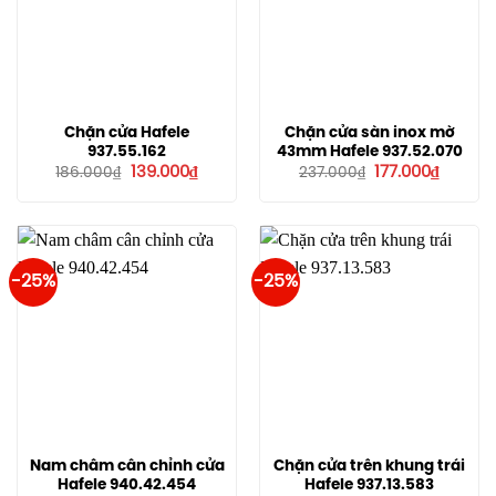
Chặn cửa Hafele
Chặn cửa sàn inox mờ
937.55.162
43mm Hafele 937.52.070
Giá
Giá
Giá
Giá
139.000
₫
177.000
₫
186.000
₫
237.000
₫
gốc
hiện
gốc
hiện
là:
tại
là:
tại
186.000₫.
là:
237.000₫.
là:
139.000₫.
177.000₫
-25%
-25%
Nam châm cân chỉnh cửa
Chặn cửa trên khung trái
Hafele 940.42.454
Hafele 937.13.583